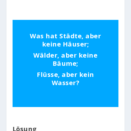
Was hat Städte, aber
keine Häuser;
Wälder, aber keine
Bäume;
Flüsse, aber kein
Wasser?
Lösung