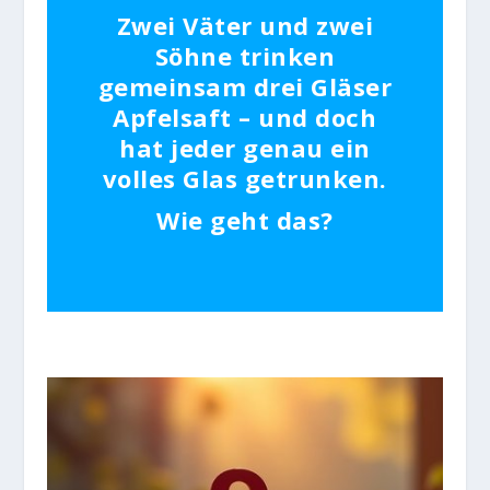
Zwei Väter und zwei
Söhne trinken
gemeinsam drei Gläser
Apfelsaft – und doch
hat jeder genau ein
volles Glas getrunken.
Wie geht das?